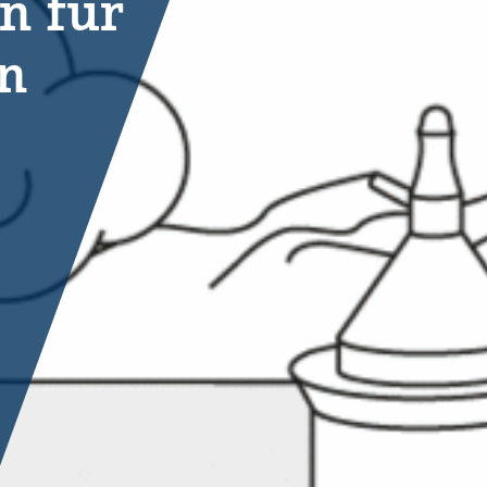
n für
en