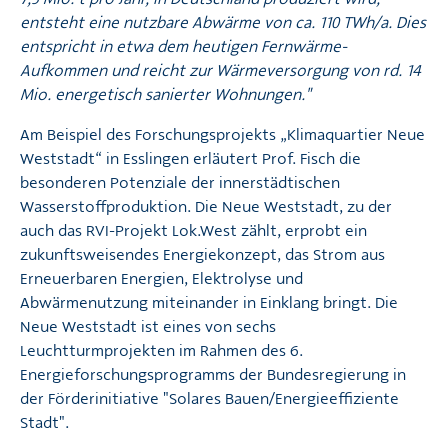
7,5 Mio. t pro Jahr, in Deutschland produziert wird,
entsteht eine nutzbare Abwärme von ca. 110 TWh/a. Dies
entspricht in etwa dem heutigen Fernwärme-
Aufkommen und reicht zur Wärmeversorgung von rd. 14
Mio. energetisch sanierter Wohnungen."
Am Beispiel des Forschungsprojekts „Klimaquartier Neue
Weststadt“ in Esslingen erläutert Prof. Fisch die
besonderen Potenziale der innerstädtischen
Wasserstoffproduktion. Die Neue Weststadt, zu der
auch das RVI-Projekt Lok.West zählt, erprobt ein
zukunftsweisendes Energiekonzept, das Strom aus
Erneuerbaren Energien, Elektrolyse und
Abwärmenutzung miteinander in Einklang bringt. Die
Neue Weststadt ist eines von sechs
Leuchtturmprojekten im Rahmen des 6.
Energieforschungsprogramms der Bundesregierung in
der Förderinitiative "Solares Bauen/Energieeffiziente
Stadt".