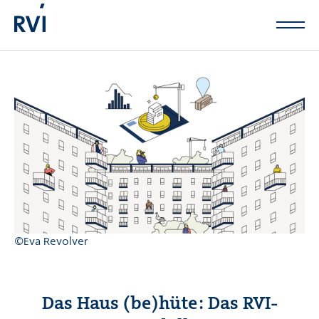
Zum Hauptinhalt springen
©Eva Revolver
Das Haus (be)hüte: Das RVI-